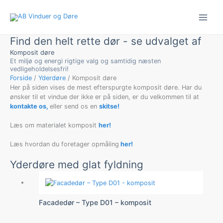
Gå
til
indholdet
Find den helt rette dør - se udvalget af
Komposit døre
Et miljø og energi rigtige valg og samtidig næsten
vedligeholdelsesfri!
Forside
/
Yderdøre
/ Komposit døre
Her på siden vises de mest efterspurgte komposit døre. Har du
ønsker til et vindue der ikke er på siden, er du velkommen til at
kontakte os,
eller send os en
skitse!
Læs om materialet komposit
her!
Læs hvordan du foretager opmåling
her!
Yderdøre med glat fyldning
Facadedør – Type D01 – komposit