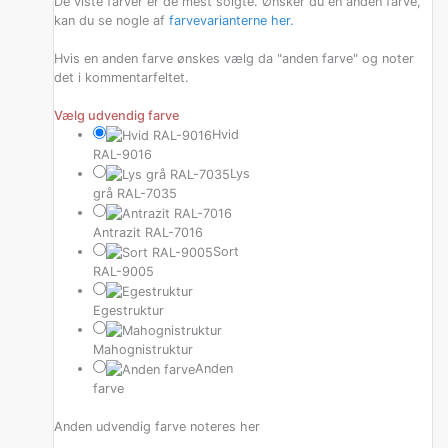
De viste farver er de mest solgte. Ønsker du en anden farve,
kan du se nogle af
farvevarianterne her.
Hvis en anden farve ønskes vælg da "anden farve" og noter
det i kommentarfeltet.
Vælg udvendig farve
Hvid
RAL-9016
Lys
grå RAL-7035
Antrazit RAL-7016
Sort
RAL-9005
Egestruktur
Mahognistruktur
Anden
farve
Anden udvendig farve noteres her