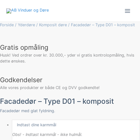
Gå
Facadedør
til
–
indholdet
Type
D01
Forside
/
Yderdøre
/
Komposit døre
/ Facadedør – Type D01 – komposit
-
komposit
antal
Gratis opmåling
Husk! Ved ordrer over kr. 30.000,- yder vi gratis kontrolopmåling, hvis
dette ønskes.
Godkendelser
Alle vores produkter er både CE og DVV godkendte!
Facadedør – Type D01 – komposit
Facadedør med glat fyldning.
Indtast dine karmmål
Obs! - Indtast karmmål - ikke hulmål.