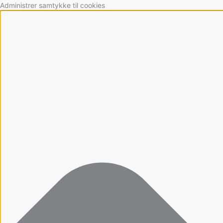
Gå
Marketing
Statistikker
Præferencer
Funktionsdygtig
Administrer samtykke til cookies
til
indholdet