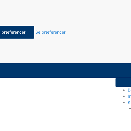
 præferencer
Se præferencer
B
I
K