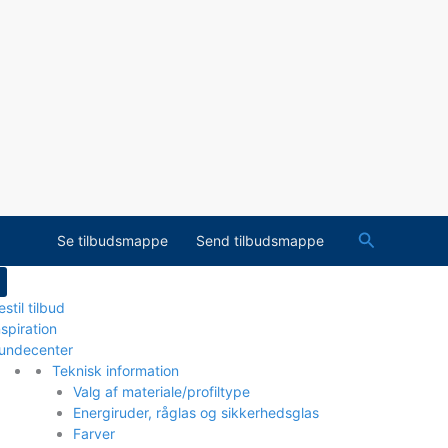
Søg
Se tilbudsmappe
Send tilbudsmappe
estil tilbud
nspiration
undecenter
Teknisk information
Valg af materiale/profiltype
Energiruder, råglas og sikkerhedsglas
Farver