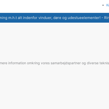
K
ning m.h.t alt indenfor vinduer, døre og udestueelementer! - Ring
re information omkring vores samarbejdspartner og diverse tekniske 