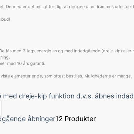
litet. Dermed er det muligt for dig, at designe dine drømmes udestue
ilbud!
. De fås med 3-lags energiglas og med indadgående (dreje-kip) eller
bning.
mer med 10 års garanti.
viste elementer er de, som oftest bestilles. Mulighederne er mange.
ed dreje-kip funktion d.v.s. åbnes indad,
dgående åbninger
12 Produkter