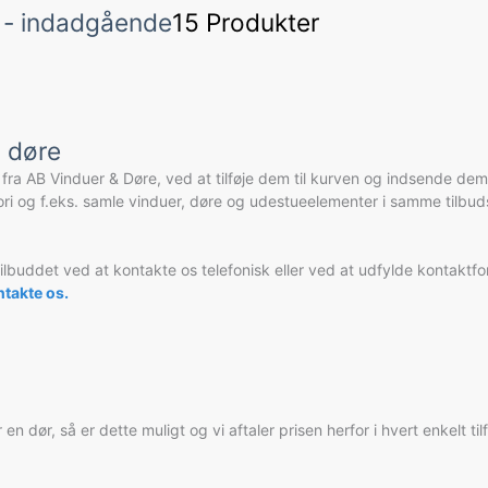
r - indadgående
15 Produkter
g døre
ra AB Vinduer & Døre, ved at tilføje dem til kurven og indsende dem,
ori og f.eks. samle vinduer, døre og udestueelementer i samme tilbud
rer tilbuddet ved at kontakte os telefonisk eller ved at udfylde konta
takte os.
r en dør, så er dette muligt og vi aftaler prisen herfor i hvert enkelt