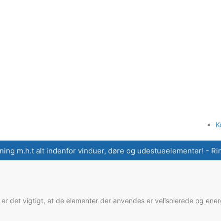
K
ning m.h.t alt indenfor vinduer, døre og udestueelementer! - Ring
er det vigtigt, at de elementer der anvendes er velisolerede og ener