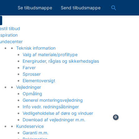
Søg
Se tilbudsmappe
Send tilbudsmappe
estil tilbud
nspiration
undecenter
Teknisk information
Valg af materiale/profiltype
Energiruder, råglas og sikkerhedsglas
Farver
Sprosser
Elementoversigt
Vejledninger
Opmåling
Generel monteringsvejledning
Info vedr. redningsåbninger
Vedligeholdelse af døre og vinduer
Download af vejledninger m.m.
Kundeservice
Garanti m.m.