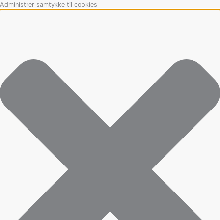
Gå
Marketing
Statistikker
Præferencer
Funktionsdygtig
Administrer samtykke til cookies
til
indholdet