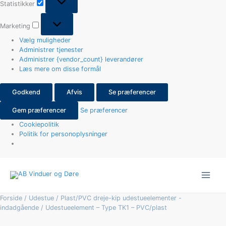
Statistikker
Marketing
Vælg muligheder
Administrer tjenester
Administrer {vendor_count} leverandører
Læs mere om disse formål
Godkend
Afvis
Se præferencer
Gem præferencer
Se præferencer
Cookiepolitik
Politik for personoplysninger
Udestueelement
-
Type
TK1
Forside
/
Udestue
/
Plast/PVC dreje-kip udestueelementer -
-
indadgående
/ Udestueelement – Type TK1 – PVC/plast
PVC/plast
antal