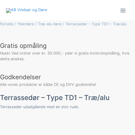
Gå
Terrassedør
til
-
indholdet
Type
TD1
Forside
/
Yderdøre
/
Træ-alu døre
/ Terrassedør – Type TD1 – Træ/alu
-
Træ/alu
antal
Gratis opmåling
Husk! Ved ordrer over kr. 30.000,- yder vi gratis kontrolopmåling, hvis
dette ønskes.
Godkendelser
Alle vores produkter er både CE og DVV godkendte!
Terrassedør – Type TD1 – Træ/alu
Terrassedør udadgående med en stor rude.