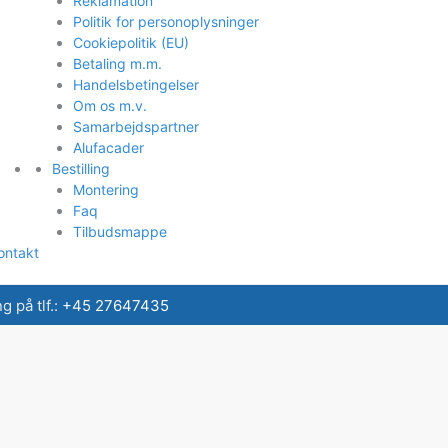
Reklamation
Politik for personoplysninger
Cookiepolitik (EU)
Betaling m.m.
Handelsbetingelser
Om os m.v.
Samarbejdspartner
Alufacader
Bestilling
Montering
Faq
Tilbudsmappe
ontakt
 på tlf.:
+45 27647435