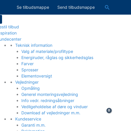
Søg
Se tilbudsmappe
Send tilbudsmappe
estil tilbud
nspiration
undecenter
Teknisk information
Valg af materiale/profiltype
Energiruder, råglas og sikkerhedsglas
Farver
Sprosser
Elementoversigt
Vejledninger
Opmåling
Generel monteringsvejledning
Info vedr. redningsåbninger
Vedligeholdelse af døre og vinduer
Download af vejledninger m.m.
Kundeservice
Garanti m.m.