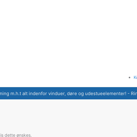
K
ning m.h.t alt indenfor vinduer, døre og udestueelementer! - Ring
vis dette ønskes.