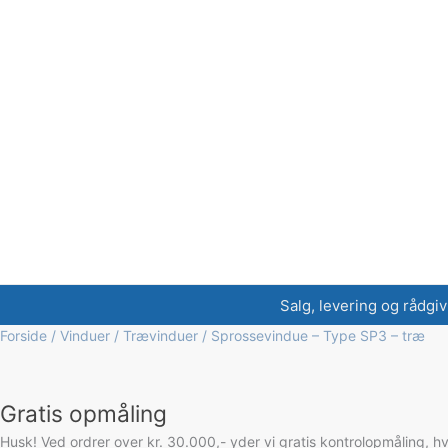
Salg, levering og rådgiv
Forside
/
Vinduer
/
Trævinduer
/ Sprossevindue – Type SP3 – træ
Gratis opmåling
Husk! Ved ordrer over kr. 30.000,- yder vi gratis kontrolopmåling, h