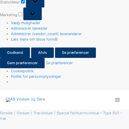
Statistikker
Marketing
Vælg muligheder
Administrer tjenester
Administrer {vendor_count} leverandører
Læs mere om disse formål
Godkend
Afvis
Se præferencer
Gem præferencer
Se præferencer
Cookiepolitik
Politik for personoplysninger
Special
fastkarmsvindue
-
Type
Forside
/
Vinduer
/
Trævinduer
/ Special fastkarmsvindue – Type RU1 –
RU1
træ
-
træ