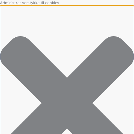
Gå
Marketing
Statistikker
Præferencer
Funktionsdygtig
Administrer samtykke til cookies
til
indholdet