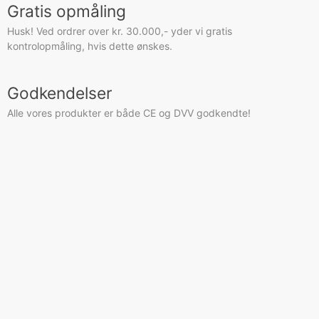
Gratis opmåling
Husk! Ved ordrer over kr. 30.000,- yder vi gratis
Almindel
kontrolopmåling, hvis dette ønskes.
vindue
-
Type
Godkendelser
AL7
Alle vores produkter er både CE og DVV godkendte!
-
træ
antal