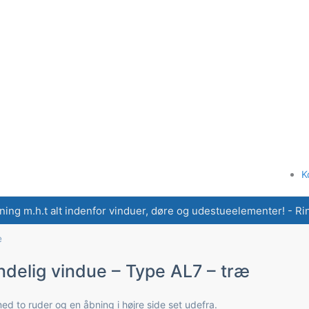
K
ning m.h.t alt indenfor vinduer, døre og udestueelementer! - Ring
æ
ndelig vindue – Type AL7 – træ
ed to ruder og en åbning i højre side set udefra.