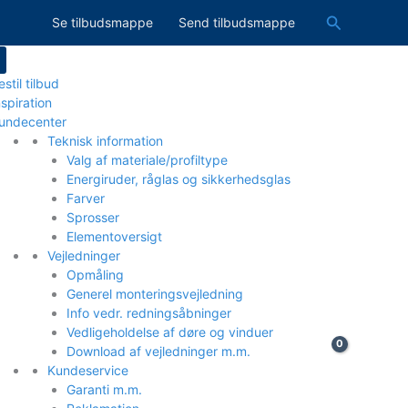
Søg
Se tilbudsmappe
Send tilbudsmappe
estil tilbud
nspiration
undecenter
Teknisk information
Valg af materiale/profiltype
Energiruder, råglas og sikkerhedsglas
Farver
Sprosser
Elementoversigt
Vejledninger
Opmåling
Generel monteringsvejledning
Info vedr. redningsåbninger
Vedligeholdelse af døre og vinduer
Download af vejledninger m.m.
Kundeservice
Garanti m.m.