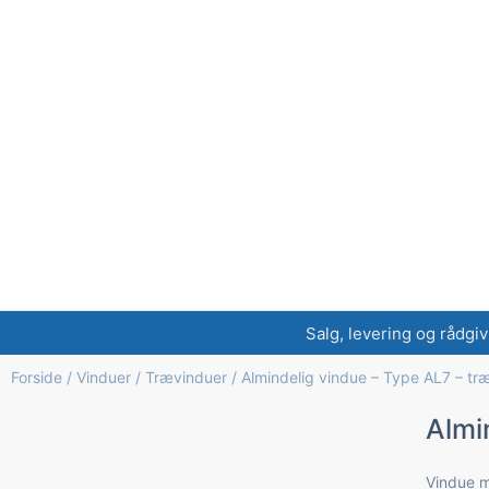
Salg, levering og rådgiv
Forside
/
Vinduer
/
Trævinduer
/ Almindelig vindue – Type AL7 – tr
Almi
Vindue m