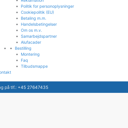
Reklamation
Politik for personoplysninger
Cookiepolitik (EU)
Betaling m.m.
Handelsbetingelser
Om os m.v.
Samarbejdspartner
Alufacader
Bestilling
Montering
Faq
Tilbudsmappe
ontakt
 på tlf.:
+45 27647435