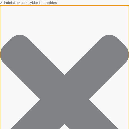
Gå
Marketing
Statistikker
Præferencer
Funktionsdygtig
Administrer samtykke til cookies
til
indholdet