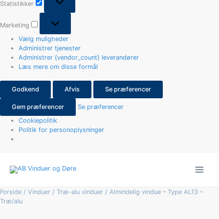
Statistikker
Marketing
Vælg muligheder
Administrer tjenester
Administrer {vendor_count} leverandører
Læs mere om disse formål
Godkend
Afvis
Se præferencer
Gem præferencer
Se præferencer
Cookiepolitik
Politik for personoplysninger
Almindelig
vindue
-
Type
Forside
/
Vinduer
/
Træ-alu vinduer
/ Almindelig vindue – Type AL13 –
AL13
Træ/alu
-
Træ/alu