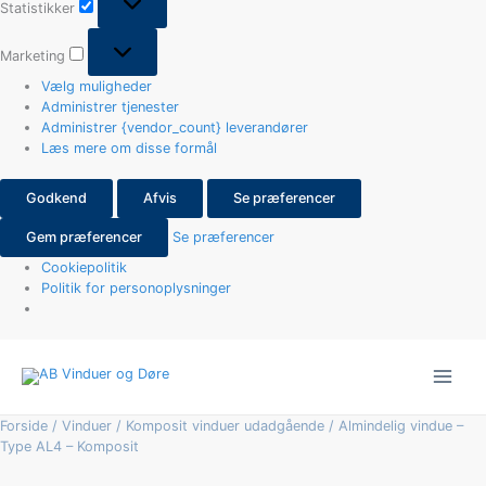
Statistikker
Marketing
Vælg muligheder
Administrer tjenester
Administrer {vendor_count} leverandører
Læs mere om disse formål
Godkend
Afvis
Se præferencer
Gem præferencer
Se præferencer
Cookiepolitik
Politik for personoplysninger
Almindelig
vindue
-
Type
Forside
/
Vinduer
/
Komposit vinduer udadgående
/ Almindelig vindue –
AL4
Type AL4 – Komposit
-
Komposit