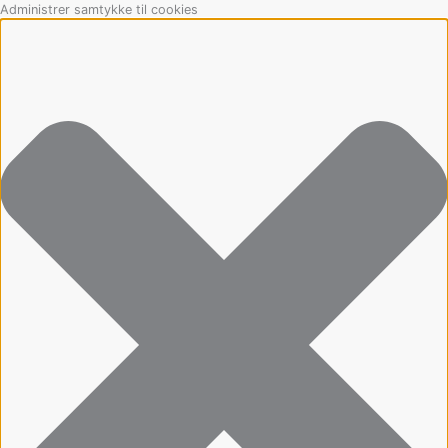
Gå
Marketing
Statistikker
Præferencer
Funktionsdygtig
Administrer samtykke til cookies
til
indholdet