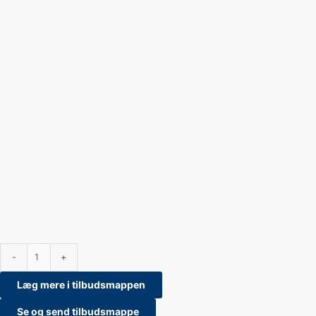
-
+
Læg mere i tilbudsmappen
Se og send tilbudsmappe