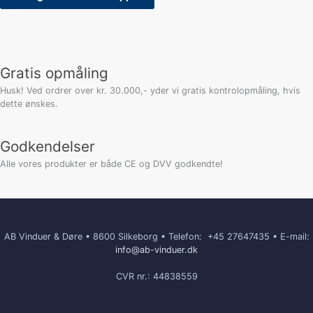
Gratis opmåling
Husk! Ved ordrer over kr. 30.000,- yder vi gratis kontrolopmåling, hvis
dette ønskes.
Godkendelser
Alle vores produkter er både CE og DVV godkendte!
AB Vinduer & Døre • 8600 Silkeborg • Telefon:
+45 27647435 • E-mail:
info@ab-vinduer.dk
CVR nr.: 44838559