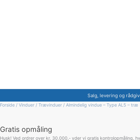
Salg, levering og rådgiv
Forside
/
Vinduer
/
Trævinduer
/ Almindelig vindue – Type AL5 – træ
Gratis opmåling
Husk! Ved ordrer over kr. 30.000,- yder vi gratis kontrolopmåling, h