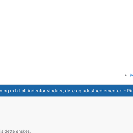
K
ning m.h.t alt indenfor vinduer, døre og udestueelementer! - Ring
vis dette ønskes.