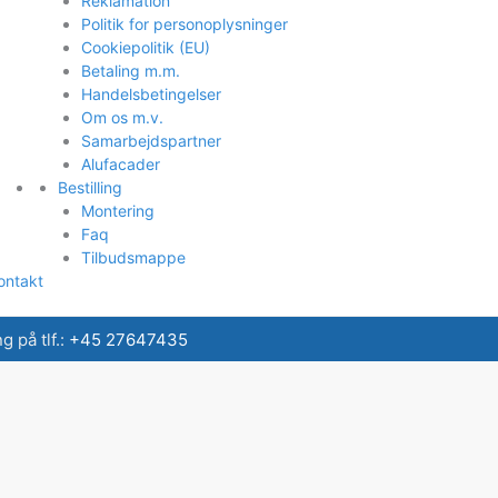
Reklamation
Politik for personoplysninger
Cookiepolitik (EU)
Betaling m.m.
Handelsbetingelser
Om os m.v.
Samarbejdspartner
Alufacader
Bestilling
Montering
Faq
Tilbudsmappe
ontakt
 på tlf.:
+45 27647435