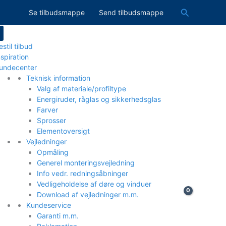
Søg
Se tilbudsmappe
Send tilbudsmappe
estil tilbud
nspiration
undecenter
Teknisk information
Valg af materiale/profiltype
Energiruder, råglas og sikkerhedsglas
Farver
Sprosser
Elementoversigt
Vejledninger
Opmåling
Generel monteringsvejledning
Info vedr. redningsåbninger
Vedligeholdelse af døre og vinduer
Download af vejledninger m.m.
Kundeservice
Garanti m.m.