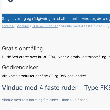
Salg, levering og rådgivning m.h.t alt indenfor vinduer, døre o
Forside
/
Vinduer
/
Træ-alu vinduer
/ Vindue med 4 faste ruder – T
Gratis opmåling
Husk! Ved ordrer over kr. 30.000,- yder vi gratis kontrolopmåling, 
Godkendelser
Alle vores produkter er både CE og DVV godkendte!
Vindue med 4 faste ruder – Type FK
Vindue med fast karm og fire ruder – (kan ikke åbnes).