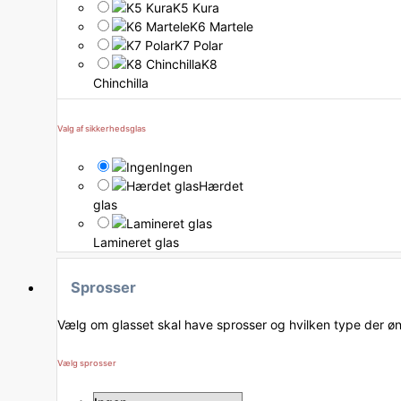
K5 Kura
K6 Martele
K7 Polar
K8
Chinchilla
Valg af sikkerhedsglas
Ingen
Hærdet
glas
Lamineret glas
Sprosser
Vælg om glasset skal have sprosser og hvilken type der ø
Vælg sprosser