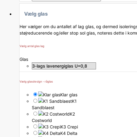
Vælg glas
Her vælger om du antallet af lag glas, og dermed isolering
støjreducerende og/eller stop sol glas, noteres dette i kom
Vælg antal glas lag
Glas
Vælg glasdesign - råglas
Klar glas
K1
Sandblaest
K2
Costworld
K3 Crepi
K4 Delta