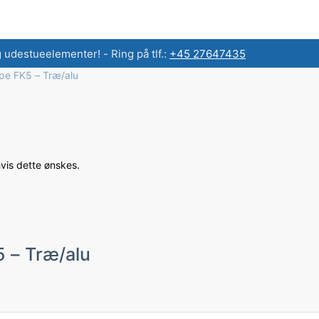
g udestueelementer! - Ring på tlf.:
+45 27647435
ype FK5 – Træ/alu
hvis dette ønskes.
5 – Træ/alu