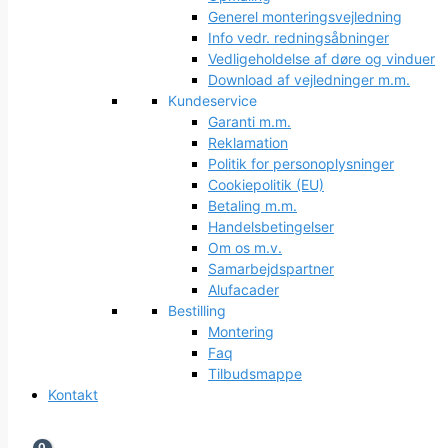
Generel monteringsvejledning
Info vedr. redningsåbninger
Vedligeholdelse af døre og vinduer
Download af vejledninger m.m.
Kundeservice
Garanti m.m.
Reklamation
Politik for personoplysninger
Cookiepolitik (EU)
Betaling m.m.
Handelsbetingelser
Om os m.v.
Samarbejdspartner
Alufacader
Bestilling
Montering
Faq
Tilbudsmappe
Kontakt