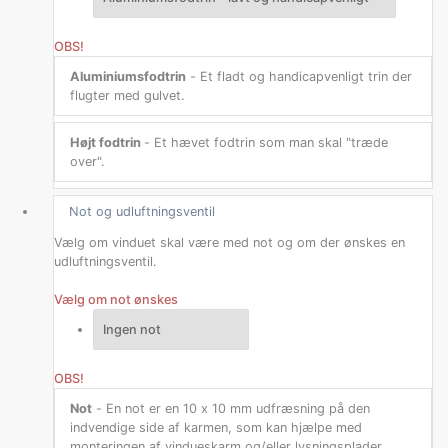
OBS!
Aluminiumsfodtrin
- Et fladt og handicapvenligt trin der
flugter med gulvet.
Højt fodtrin
- Et hævet fodtrin som man skal "træde
over".
Not og udluftningsventil
Vælg om vinduet skal være med not og om der ønskes en
udluftningsventil.
Vælg om not ønskes
OBS!
Not
- En not er en 10 x 10 mm udfræsning på den
indvendige side af karmen, som kan hjælpe med
monteringen af vindueskarm og/eller lysningsplader.