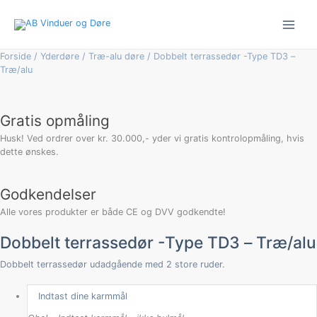
Gå
Dobbelt
til
terrassedør
indholdet
-
Type
Forside
/
Yderdøre
/
Træ-alu døre
/ Dobbelt terrassedør -Type TD3 –
TD3
Træ/alu
-
Træ/alu
antal
Gratis opmåling
Husk! Ved ordrer over kr. 30.000,- yder vi gratis kontrolopmåling, hvis
dette ønskes.
Godkendelser
Alle vores produkter er både CE og DVV godkendte!
Dobbelt terrassedør -Type TD3 – Træ/alu
Dobbelt terrassedør udadgående med 2 store ruder.
Indtast dine karmmål