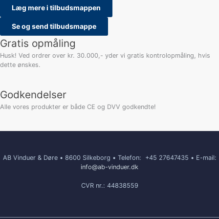
Læg mere i tilbudsmappen
Se og send tilbudsmappe
Gratis opmåling
Husk! Ved ordrer over kr. 30.000,- yder vi gratis kontrolopmåling, hvis
dette ønskes.
Godkendelser
Alle vores produkter er både CE og DVV godkendte!
AB Vinduer & Døre • 8600 Silkeborg • Telefon:
+45 27647435 • E-mail:
info@ab-vinduer.dk
CVR nr.: 44838559