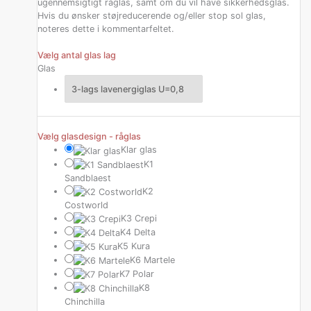
ugennemsigtigt råglas, samt om du vil have sikkerhedsglas.
Hvis du ønsker støjreducerende og/eller stop sol glas,
noteres dette i kommentarfeltet.
Vælg antal glas lag
Glas
Vælg glasdesign - råglas
Klar glas
K1
Sandblaest
K2
Costworld
K3 Crepi
K4 Delta
K5 Kura
K6 Martele
K7 Polar
K8
Chinchilla