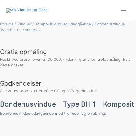
Gå
Bondehusvindue
til
-
indholdet
Type
BH
Forside
/
Vinduer
/
Komposit vinduer udadgående
/ Bondehusvindue –
1
Type BH 1 – Komposit
-
Komposit
antal
Gratis opmåling
Husk! Ved ordrer over kr. 30.000,- yder vi gratis kontrolopmåling, hvis
dette ønskes.
Godkendelser
Alle vores produkter er både CE og DVV godkendte!
Bondehusvindue – Type BH 1 – Komposit
Bondehusvindue udadgående med tre ruder og en åbning.