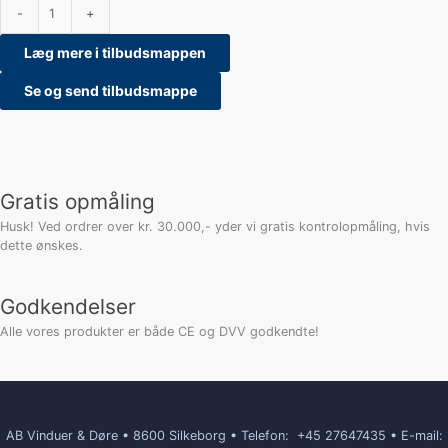
-
+
Læg mere i tilbudsmappen
Se og send tilbudsmappe
Gratis opmåling
Husk! Ved ordrer over kr. 30.000,- yder vi gratis kontrolopmåling, hvis
dette ønskes.
Godkendelser
Alle vores produkter er både CE og DVV godkendte!
AB Vinduer & Døre • 8600 Silkeborg • Telefon:
+45 27647435 • E-mail: