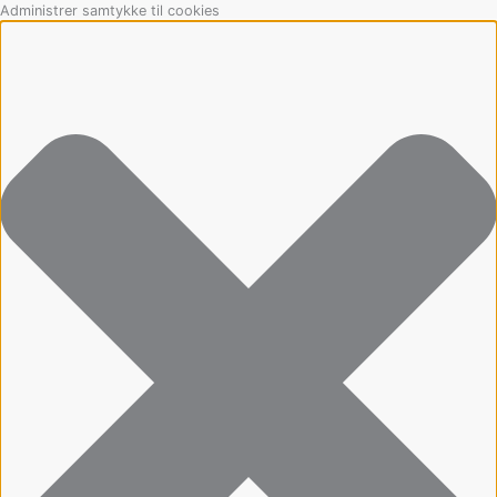
Gå
Marketing
Statistikker
Præferencer
Funktionsdygtig
Administrer samtykke til cookies
til
indholdet