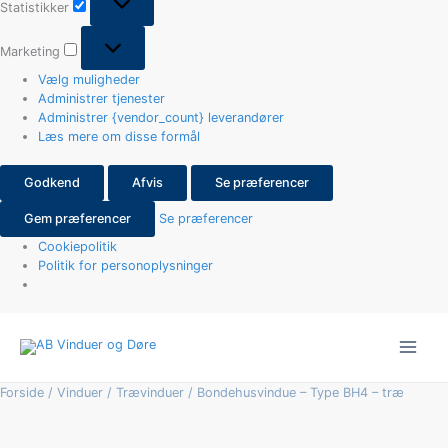
Statistikker
Marketing
Vælg muligheder
Administrer tjenester
Administrer {vendor_count} leverandører
Læs mere om disse formål
Godkend
Afvis
Se præferencer
Gem præferencer
Se præferencer
Cookiepolitik
Politik for personoplysninger
Bondehusvindue
-
Type
BH4
Forside
/
Vinduer
/
Trævinduer
/ Bondehusvindue – Type BH4 – træ
-
træ
antal