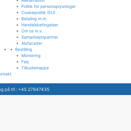
Reklamation
Politik for personoplysninger
Cookiepolitik (EU)
Betaling m.m.
Handelsbetingelser
Om os m.v.
Samarbejdspartner
Alufacader
Bestilling
Montering
Faq
Tilbudsmappe
ontakt
 på tlf.:
+45 27647435