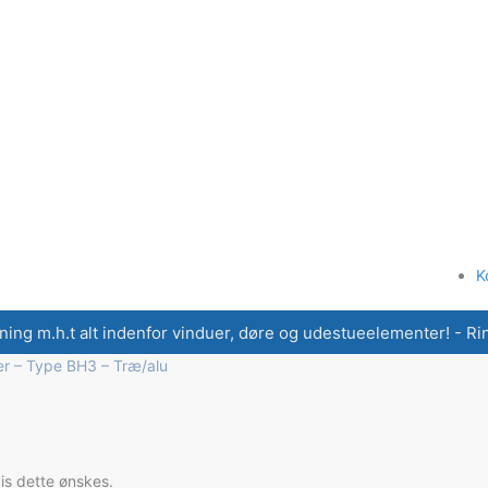
K
ning m.h.t alt indenfor vinduer, døre og udestueelementer! - Ring
r – Type BH3 – Træ/alu
vis dette ønskes.