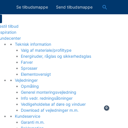
Søg
Se tilbudsmappe
Send tilbudsmappe
estil tilbud
nspiration
undecenter
Teknisk information
Valg af materiale/profiltype
Energiruder, råglas og sikkerhedsglas
Farver
Sprosser
Elementoversigt
Vejledninger
Opmåling
Generel monteringsvejledning
Info vedr. redningsåbninger
Vedligeholdelse af døre og vinduer
Download af vejledninger m.m.
Kundeservice
Garanti m.m.