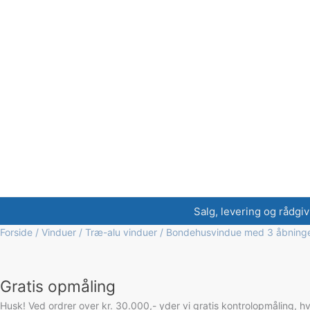
Salg, levering og rådgiv
Forside
/
Vinduer
/
Træ-alu vinduer
/ Bondehusvindue med 3 åbninge
Gratis opmåling
Husk! Ved ordrer over kr. 30.000,- yder vi gratis kontrolopmåling, h